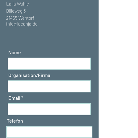
Laila Wahle
Billeweg 3
21465 Wentorf
info@lacanja.de
Name
Organisation/Firma
Email
Telefon