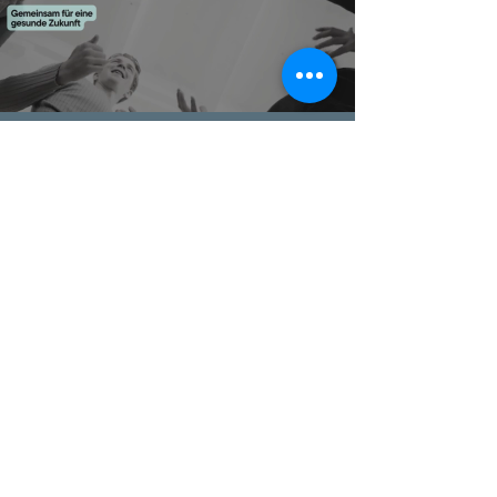
Werde Teil der Lacanja
Community.
Newsletter
Community
Academy
Lacanja GmbH
Lacanja GmbH digitalisiert das
Gesundheitswesen
durch innovative, praxisnahe